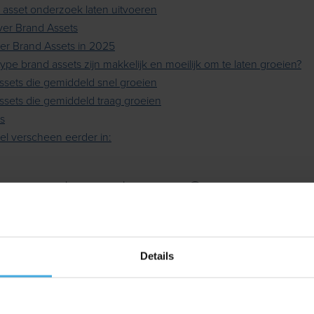
 asset onderzoek laten uitvoeren
er Brand Assets
er Brand Assets in 2025
ype brand assets zijn makkelijk en moeilijk om te laten groeien?
ssets die gemiddeld snel groeien
ssets die gemiddeld traag groeien
s
el verscheen eerder in:
is een brand asset?
 grootste gedeelte van de dag niet actief in ons hoofd. Enkel wan
ich voordoet, zullen er een paar merken tot ons keuzeproces door
Details
oor jouw merk het geval is wordt grotendeels bepaald door brand 
t is een onderscheidende visuele of auditieve cue die het merk ac