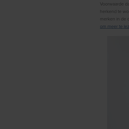
Voorwaarde daa
herkend te wor
merken in de c
om meer te le