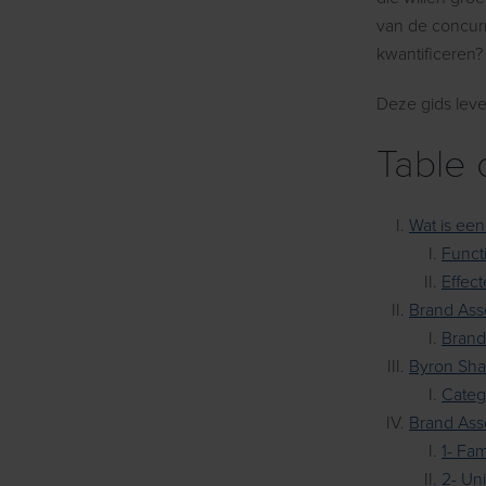
van de concur
kwantificeren?
Deze gids leve
Table 
Wat is een
Funct
Effec
Brand Asse
Brand
Byron Sha
Categ
Brand Ass
1- Fa
2- Un