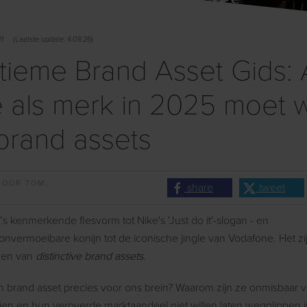
21
(
Laatste
update: 4.08.26)
tieme Brand Asset Gids: 
e als merk in 2025 moet 
brand assets
DOOR
TOM.
share
tweet
s kenmerkende flesvorm tot Nike's 'Just do it'-slogan - en
 onvermoeibare konijn tot de iconische jingle van Vodafone. Het zi
den van
distinctive brand assets
.
n brand asset precies voor ons brein? Waarom zijn ze onmisbaar
eien en hun veroverde marktaandeel niet willen laten wegglippen