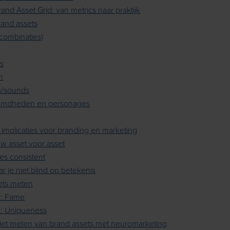
and Asset Grid: van metrics naar praktijk
rand assets
(combinaties)
es
n
/sounds
emdheden en personages
 implicaties voor branding en marketing
uw asset voor asset
es consistent
ar je niet blind op betekenis
ets meten
c: Fame
c: Uniqueness
ciet meten van brand assets met neuromarketing