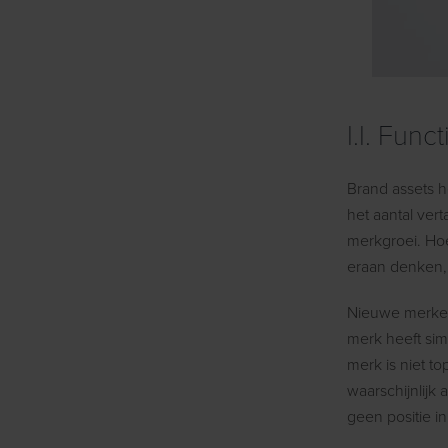
I.I.
Funct
Brand assets h
het aantal vert
merkgroei. Hoe
eraan denken, 
Nieuwe merken
merk heeft sim
merk is niet t
waarschijnlijk
geen positie 