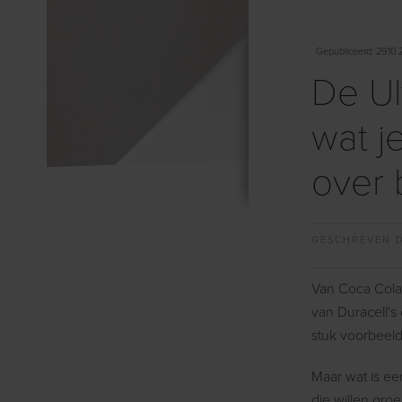
Gepubliceerd
: 29.10.
De Ul
wat j
over 
GESCHREVEN 
Van Coca Cola’
van Duracell's
stuk voorbeel
Maar wat is ee
die willen gro