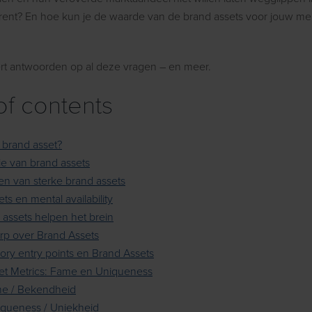
rent? En hoe kun je de waarde van de brand assets voor jouw me
rt antwoorden op al deze vragen – en meer.
of contents
 brand asset?
ie van brand assets
ten van sterke brand assets
ts en mental availability
 assets helpen het brein
rp over Brand Assets
ory entry points en Brand Assets
et Metrics: Fame en Uniqueness
me / Bekendheid
iqueness / Uniekheid