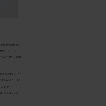
tienetwerk en
unstig voor
 we als klant
ns brein. Het
 binden. Dit
 we er
 en daardoor