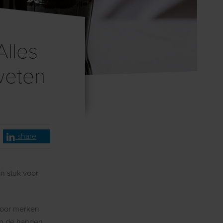
Alles
weten
share
jn stuk voor
 voor merken
 in de handen