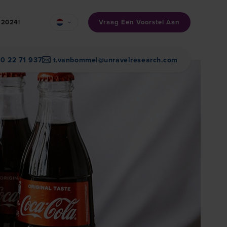
Vraag Een Voorstel Aan
n 2024!
30 22 71 937
t.vanbommel@unravelresearch.com