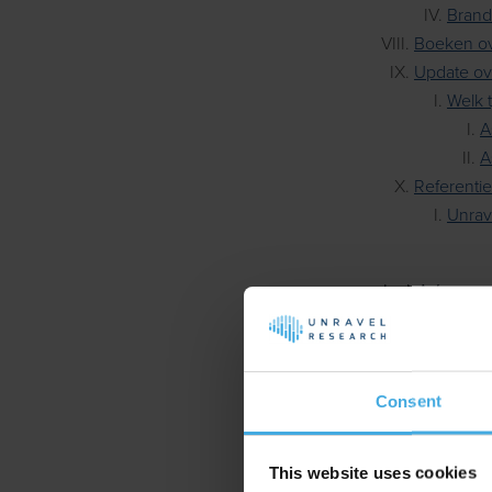
Brand
Boeken ov
Update ov
Welk t
A
A
Referentie
Unrav
I.
Wat 
En merk is het
koopsituatie z
Consent
hoeverre dit v
Een brand asse
This website uses cookies