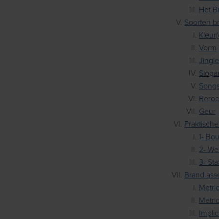
Het Br
Soorten b
Kleur
Vorm
Jingl
Sloga
Songs
Bero
Geur
Praktische
1- Bo
2- We
3- Sta
Brand ass
Metri
Metri
Impli