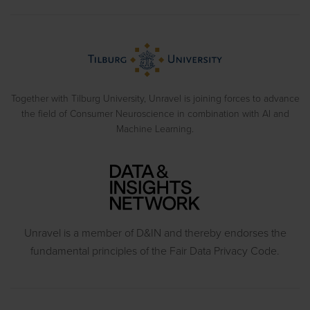
Eye Tracking
Training
Blog
Biometrics
> View all solutions
Sample Reports
Emotion Recognition
Neuromarketing Webinars
Behavioral Experiments
Together with Tilburg University, Unravel is joining forces to advance
the field of Consumer Neuroscience in combination with AI and
Machine Learning.
Unravel is a member of D&IN and thereby endorses the
fundamental principles of the Fair Data Privacy Code.