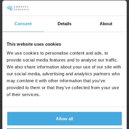
Welke apparatuur gebruikt Unravel bij een
neuromarketing retail onderzoek?
Welke kosten zijn er verbonden aan een neuromarketing
Consent
Details
About
retail onderzoek?
Zo Verzacht je de Pijn van een Prijs: Inzichten Vanuit de
Psychologie
This website uses cookies
Page 2 of 2
We use cookies to personalise content and ads, to
provide social media features and to analyse our traffic.
We also share information about your use of our site with
1
2
our social media, advertising and analytics partners who
may combine it with other information that you’ve
provided to them or that they’ve collected from your use
of their services.
Allow all