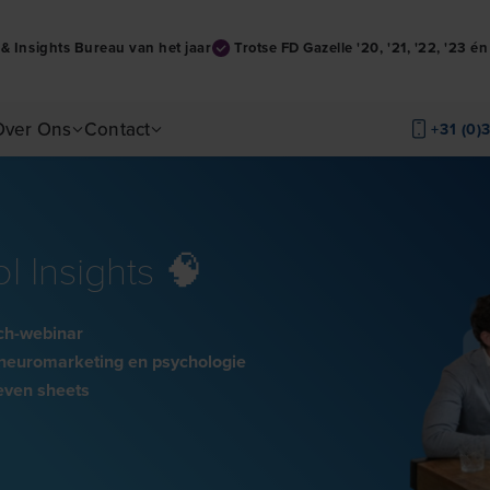
& Insights Bureau van het jaar
Trotse FD Gazelle '20, '21, '22, '23 é
Over Ons
Contact
+31 (0)
l Insights 🧠
ch-webinar
t neuromarketing en psychologie
even sheets