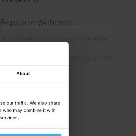
Unravel Behavior)
Populaire Webinars:
De Psychologie van Effectieve Gedragsbeïnvloeding
🧠
De Psychologie van Conversie Optimalisatie voor B2B
De Psychologie van Luxe Merken
About
se our traffic. We also share
ers who may combine it with
 services.