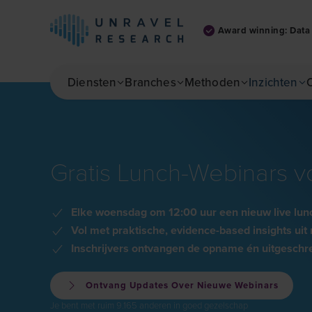
Award winning: Data 
Skip to main content
Diensten
Branches
Methoden
Inzichten
Gratis Lunch-Webinars vo
Elke woensdag om 12:00 uur een nieuw live lun
Vol met praktische, evidence-based insights ui
Inschrijvers ontvangen de opname én uitgeschr
Ontvang Updates Over Nieuwe Webinars
Je bent met ruim 9.165 anderen in goed gezelschap