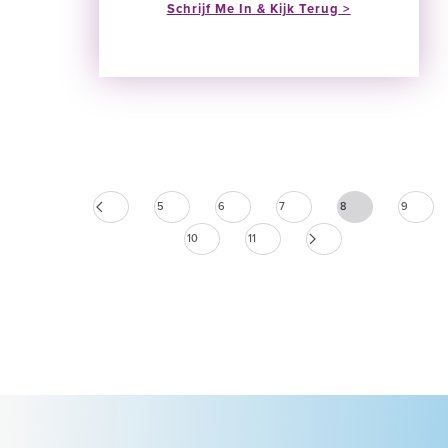
Schrijf Me In & Kijk Terug
5
6
7
8
9
10
11