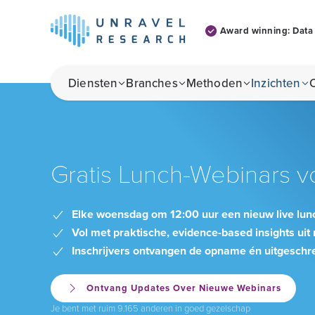
Award winning: Data 
Skip to main content
Diensten
Branches
Methoden
Inzichten
Gratis Lunch-Webinars vo
Elke woensdag om 12:00 uur een nieuw live lun
Vol met praktische, evidence-based insights ui
Inschrijvers ontvangen de opname én uitgeschr
Ontvang Updates Over Nieuwe Webinars
Je bent met ruim 9.165 anderen in goed gezelschap