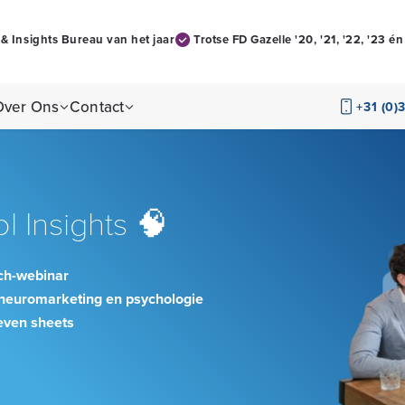
& Insights Bureau van het jaar
Trotse FD Gazelle '20, '21, '22, '23 é
Over Ons
Contact
+31 (0)
l Insights 🧠
ch-webinar
t neuromarketing en psychologie
even sheets