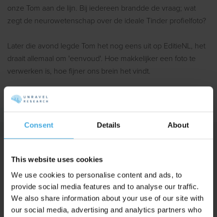
onze Tom aan de lijn. Bij iedereen brandde de vraag; wat
zegt de neurowetenschap over de ideale Tinder profielfoto?
Later die avond legde Tom het nog eens uit op EditieNL, het
draait allemaal om 'eenvoud'. Hoe makkelijker een foto te
verwerken is, hoe fijner ons brein het vindt.
Meer erover lezen?
Klik hier voor het complete artikel.
Consent
Details
About
This website uses cookies
We use cookies to personalise content and ads, to
provide social media features and to analyse our traffic.
Burgemeester Reigerstraat 78
We also share information about your use of our site with
3581 KW Utrecht
our social media, advertising and analytics partners who