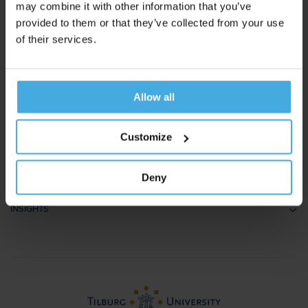
The Netherlands
may combine it with other information that you’ve
provided to them or that they’ve collected from your use
+31 (0)30 22 71 937
of their services.
t.vanbommel@unravelresearch.com
Allow all
SOLUTIONS
Customize
Communication research
METHODS
Deny
Branding research
EEG
Retail & Shopper Research
INSIGHTS
Implicit Associations
Usability Research
Cases
Eye Tracking
Training
Blog
Biometrics
> View all solutions
Sample Reports
Emotion Recognition
Neuromarketing Webinars