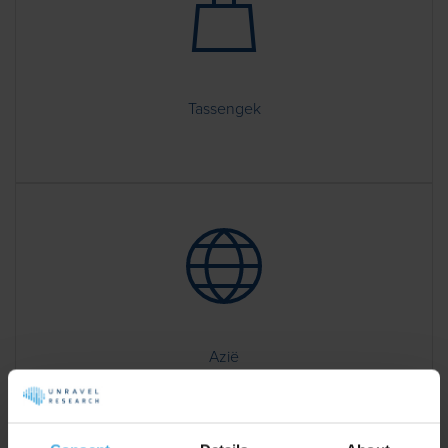
Tassengek
Azië