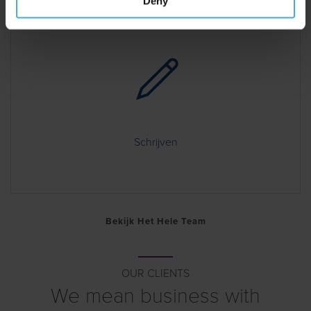
Deny
Schrijven
Bekijk Het Hele Team
OUR CLIENTS
We mean business with