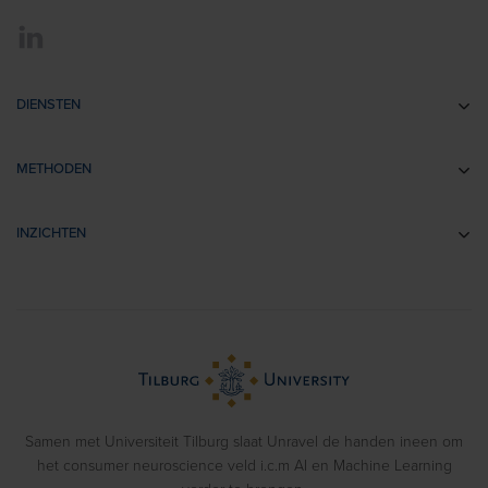
DIENSTEN
Communicatie-onderzoek
METHODEN
Brandingonderzoek
EEG
Retail- & Shopperonderzoek
INZICHTEN
Impliciete Associatie Tests
Usability Onderzoek
Cases
Eye Tracking
Training
Voorbeeldrapporten
Biometrics
> Bekijk alle diensten
Webinars
Emotion Recognition
Blog
Gedragsexperimenten
Samen met Universiteit Tilburg slaat Unravel de handen ineen om
het consumer neuroscience veld i.c.m AI en Machine Learning