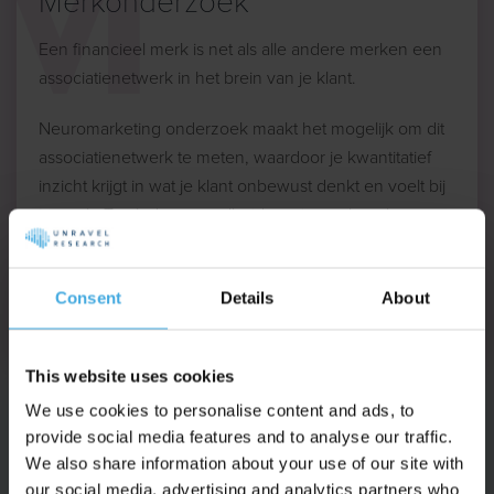
Merkonderzoek
Een financieel merk is net als alle andere merken een
associatienetwerk in het brein van je klant.
Neuromarketing onderzoek maakt het mogelijk om dit
associatienetwerk te meten, waardoor je kwantitatief
inzicht krijgt in wat je klant onbewust denkt en voelt bij
je merk. Track de gezondheid van je merk en leer
welke assets je herkenbaarheid en groei drijven.
Imago Onderzoek
Consent
Details
About
Distinctive Brand Asset Monitoring
This website uses cookies
We use cookies to personalise content and ads, to
provide social media features and to analyse our traffic.
We also share information about your use of our site with
Usability Testing
our social media, advertising and analytics partners who