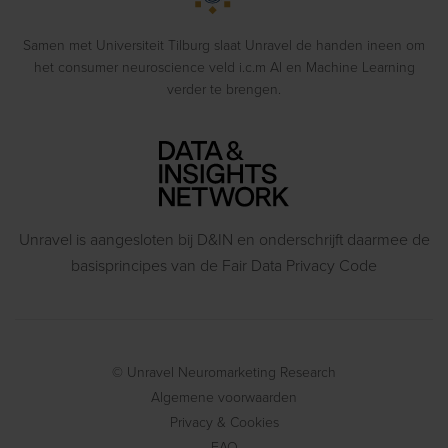
Gedragsexperimenten
Samen met Universiteit Tilburg slaat Unravel de handen ineen om
het consumer neuroscience veld i.c.m AI en Machine Learning
verder te brengen.
Unravel is aangesloten bij D&IN en onderschrijft daarmee de
basisprincipes van de Fair Data Privacy Code
© Unravel Neuromarketing Research
Algemene voorwaarden
Privacy & Cookies
FAQ