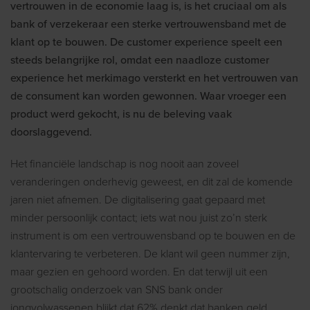
vertrouwen in de economie laag is, is het cruciaal om als
bank of verzekeraar een sterke vertrouwensband met de
klant op te bouwen. De customer experience speelt een
steeds belangrijke rol, omdat een naadloze customer
experience het merkimago versterkt en het vertrouwen van
de consument kan worden gewonnen. Waar vroeger een
product werd gekocht, is nu de beleving vaak
doorslaggevend.
Het financiële landschap is nog nooit aan zoveel
veranderingen onderhevig geweest, en dit zal de komende
jaren niet afnemen. De digitalisering gaat gepaard met
minder persoonlijk contact; iets wat nou juist zo’n sterk
instrument is om een vertrouwensband op te bouwen en de
klantervaring te verbeteren. De klant wil geen nummer zijn,
maar gezien en gehoord worden. En dat terwijl uit een
grootschalig onderzoek van SNS bank onder
jongvolwassenen blijkt dat 62% denkt dat banken geld