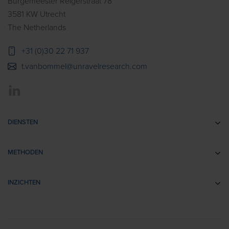
Burgemeester Reigerstraat 78
3581 KW Utrecht
The Netherlands
+31 (0)30 22 71 937
t.vanbommel@unravelresearch.com
DIENSTEN
Communicatie-onderzoek
METHODEN
Brandingonderzoek
EEG
Retail- & Shopperonderzoek
INZICHTEN
Impliciete Associatie Tests
Usability Onderzoek
Cases
Eye Tracking
Training
Voorbeeldrapporten
Biometrics
> Bekijk alle diensten