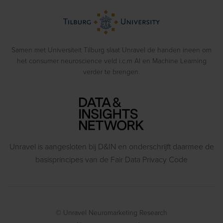
Webinars
Emotion Recognition
Blog
Gedragsexperimenten
Samen met Universiteit Tilburg slaat Unravel de handen ineen om
het consumer neuroscience veld i.c.m AI en Machine Learning
verder te brengen.
Unravel is aangesloten bij D&IN en onderschrijft daarmee de
basisprincipes van de Fair Data Privacy Code
© Unravel Neuromarketing Research