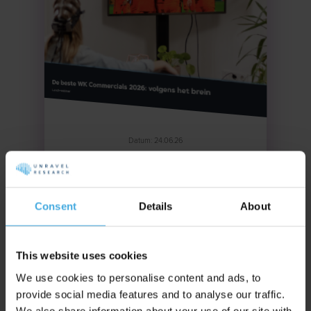
Datum: 24.06.26
Neuro onderzoek
onthult: de beste WK
Consent
Details
About
Commercial
Deze webinar is vanaf nu terug te kijken!
This website uses cookies
Schrijf je in via onderstaande link.
We use cookies to personalise content and ads, to
provide social media features and to analyse our traffic.
We also share information about your use of our site with