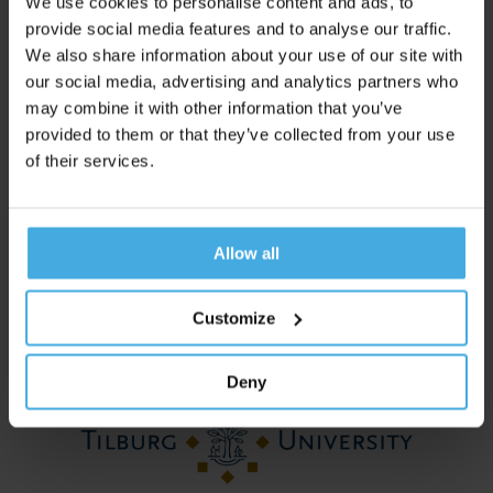
We use cookies to personalise content and ads, to
provide social media features and to analyse our traffic.
We also share information about your use of our site with
our social media, advertising and analytics partners who
may combine it with other information that you’ve
provided to them or that they’ve collected from your use
of their services.
Allow all
Unravel is met trots aangesloten bij het internationale
Neuromarketing Science & Business Association.
Customize
Deny