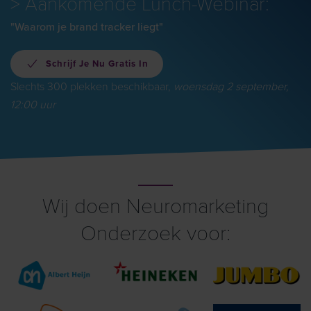
> Aankomende Lunch-Webinar:
"Waarom je brand tracker liegt"
Schrijf Je Nu Gratis In
Slechts 300 plekken beschikbaar,
woensdag 2 september,
12:00 uur
Wij doen Neuromarketing
Onderzoek voor: