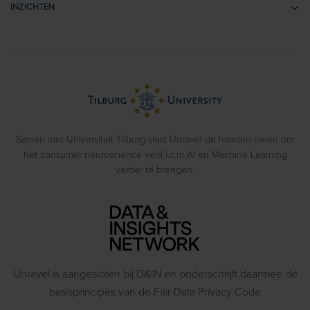
Retail- & Shopperonderzoek
INZICHTEN
Impliciete Associatie Tests
Usability Onderzoek
Cases
Eye Tracking
Training
Voorbeeldrapporten
Biometrics
> Bekijk alle diensten
Webinars
Emotion Recognition
Blog
Gedragsexperimenten
Samen met Universiteit Tilburg slaat Unravel de handen ineen om
het consumer neuroscience veld i.c.m AI en Machine Learning
verder te brengen.
Unravel is aangesloten bij D&IN en onderschrijft daarmee de
basisprincipes van de Fair Data Privacy Code