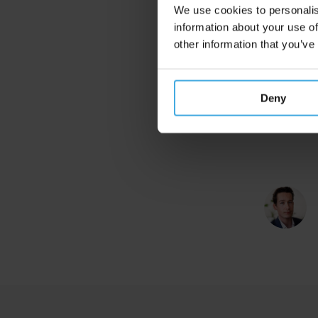
We use cookies to personalis
m
information about your use of
g
other information that you’ve
a
e
Deny
T
c