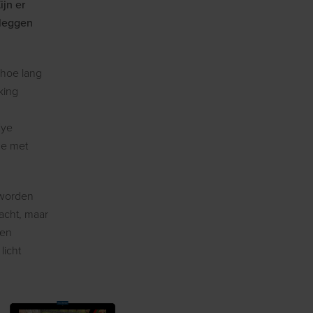
ijn er
 leggen
 hoe lang
king
Eye
ze met
 worden
dacht, maar
een
licht