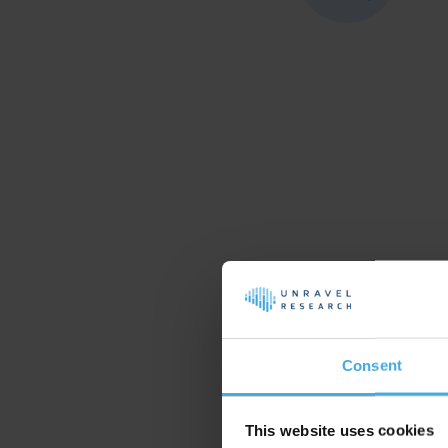
O
Consent
s
v
This website uses cookies
H