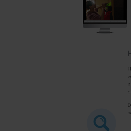
H
v
n
g
D
a