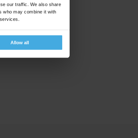
se our traffic. We also share
informatie wordt
ers who may combine it with
eze inzichten kunnen
 services.
door bepaalde
Allow all
ie manier krijg je een
klant doen.