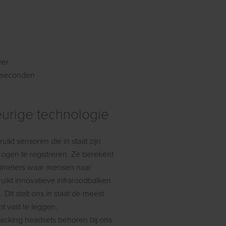
eer
i)seconden
urige technologie
ikt sensoren die in staat zijn
ogen te registreren. Ze berekent
limeters waar mensen naar
uikt innovatieve infraroodbalken
Dit stelt ons in staat de meest
t vast te leggen.
acking headsets behoren bij ons