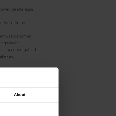
power, de interesse
t gebaseerd op
heeft waargenomen.
kingskracht.
gkeek naar een gebied
bekeken.
verpakkingsonderzoek,
About
concrete
nformatie op het juiste