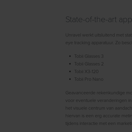
State-of-the-art ap
Unravel werkt uitsluitend met stat
eye tracking apparatuur. Zo bes
Tobii Glasses 3
Tobii Glasses 2
Tobii X3-120
Tobii Pro Nano
Geavanceerde rekenkundige mod
voor eventuele veranderingen in
het visuele centrum van aandacht
hiervan is een erg accurate me
tijdens interactie met een marketi