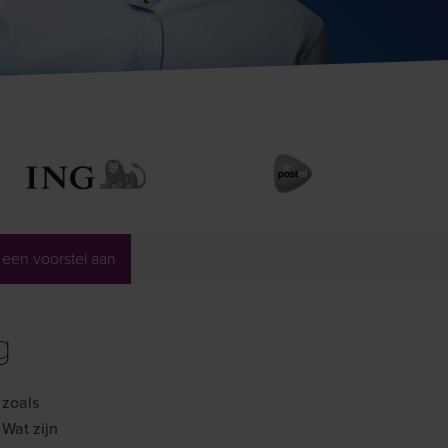
 een voorstel aan
g
 zoals
 Wat zijn