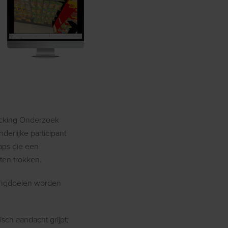
racking Onderzoek
derlijke participant
aps die een
ten trokken.
tingdoelen worden
isch aandacht grijpt;