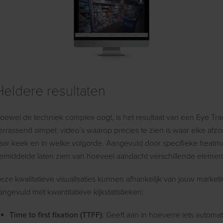
Heldere resultaten
oewel de techniek complex oogt, is het resultaat van een Eye T
errassend simpel: video’s waarop precies te zien is waar elke afzon
aar keek en in welke volgorde. Aangevuld door specifieke heatm
emiddelde laten zien van hoeveel aandacht verschillende elemen
eze kwalitatieve visualisaties kunnen afhankelijk van jouw marke
angevuld met kwantitatieve kijkstatistieken:
Time to first fixation (TTFF)
: Geeft aan in hoeverre iets automat