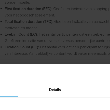
zonder moeite.
First fixation duration (FFD)
: Geeft een indicatie van stopping 
voor het boodschapselement.
Total fixation duration (TFD)
: Geeft een indicatie van aandach
motivatie en moeite.
Eyeball Count (EC)
: Het aantal participanten dat een gebied 
Geeft een indicatie van universele versus persoonlijke aantrek
Fixation Count (FC)
: Het aantal keer dat een participant teru
van interesse. Aantrekkelijke content wordt vaker meermaals 
Concrete verbeterpunten
f je nu Eye Tracking inzet voor usabilty onderzoek, product- en 
Details
hop- en schaponderzoek of VR onderzoek, Eye Tracking onthult 
erbeterpunten om jouw uiting te optimaliseren.
et belangrijkste aan elke marketinguiting is namelijk dat de juiste i