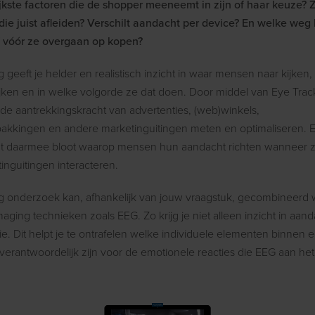
jkste factoren die de shopper meeneemt in zijn of haar keuze? Z
ie juist afleiden? Verschilt aandacht per device? En welke weg
f vóór ze overgaan op kopen?
 geeft je helder en realistisch inzicht in waar mensen naar kijken,
ijken en in welke volgorde ze dat doen. Door middel van Eye Trac
e aantrekkingskracht van advertenties, (web)winkels,
akkingen en andere marketinguitingen meten en optimaliseren. 
gt daarmee bloot waarop mensen hun aandacht richten wanneer 
inguitingen interacteren.
g onderzoek kan, afhankelijk van jouw vraagstuk, gecombineerd
ging technieken zoals EEG. Zo krijg je niet alleen inzicht in aan
ie. Dit helpt je te ontrafelen welke individuele elementen binnen 
erantwoordelijk zijn voor de emotionele reacties die EEG aan het 