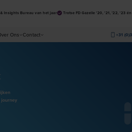
& Insights Bureau van het jaar
Trotse FD Gazelle '20, '21, '22, '23 é
Over Ons
Contact
+31 (0)
k
ijken
 journey