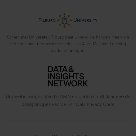
Voorbeeldrapporten
Biometrics
> Bekijk alle diensten
Webinars
Emotion Recognition
Blog
Gedragsexperimenten
Samen met Universiteit Tilburg slaat Unravel de handen ineen om
het consumer neuroscience veld i.c.m AI en Machine Learning
verder te brengen.
Unravel is aangesloten bij D&IN en onderschrijft daarmee de
basisprincipes van de Fair Data Privacy Code