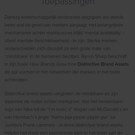
Toepassingen
Dankzij wetenschappelijk onderzoek begrijpen we steeds
beter wat de groei van merken aanjaagt. Het belangrijkste
mechanisme achter marktsucces blijkt ‘mental availability’ -
ofwel mentale beschikbaarheid - te zijn. Sterke merken
onderscheiden zich doordat ze een grote mate van
‘mindshare’ in de hersenen bezitten. Byron Sharp beschrijft
in zijn boek
How Brands Grow
hoe
Distinctive Brand Assets
de spil vormen in het netwerken die merken in het brein
achterlaten.
Distinctive brand assets vergroten de mindshare en zijn
daarmee de motor achter merkgroei. Van het herkenbare
logo van Nike tot de “I’m lovin’ it” slogan van McDonald’s en
van Hornbach’s jingle “Kama-jaja-yippie-yippie-jee” tot
Jumbo's Frank Lammers - al deze distinctive brand assets
helpen het merk een prominente plek in het brein van de