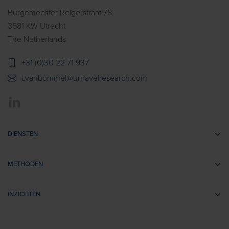
Burgemeester Reigerstraat 78
3581 KW Utrecht
The Netherlands
+31 (0)30 22 71 937
t.vanbommel@unravelresearch.com
DIENSTEN
Communicatie-onderzoek
METHODEN
Brandingonderzoek
EEG
Retail- & Shopperonderzoek
INZICHTEN
Impliciete Associatie Tests
Usability Onderzoek
Cases
Eye Tracking
Training