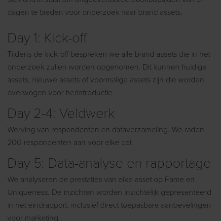
dagen te bieden voor onderzoek naar
brand assets
.
Day 1: Kick-off
Tijdens de kick-off
bespreken
we alle
brand assets
die in het
onderzoek
zullen
worden opgenomen. Dit kunnen
huidige
assets
, nieuwe
assets
of voormalige
assets
zijn die
worden
overwogen
voor herintroductie.
Day 2-4: Veldwerk
Werving van respondenten en
data
verzameling. We raden
200 respondenten aan voor elke cel.
Day 5: Data-analyse en rapportage
We analyseren de prestaties van elk
e asset
op
Fame
en
Uniqueness
. De inzichten worden
inzichtelijk
gepresenteerd
in het eindrapport, inclusief
direct
toepasbare
aanbevelingen
voor marketing
.