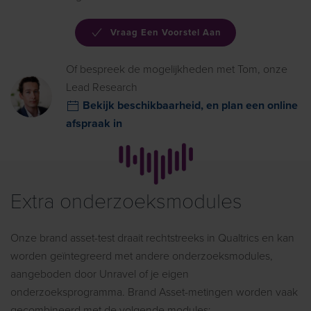
Vraag Een Voorstel Aan
Of bespreek de mogelijkheden met Tom, onze
Lead Research
Bekijk beschikbaarheid, en plan een online
afspraak in
Extra
onderzoeksmodules
Onze brand asset-test draait rechtstreeks in
Qualtrics
en kan
worden geïntegreerd met andere
onderzoeksmodules
,
aangeboden door Unravel of
je eigen
onderzoeksprogramma
. Brand Asset-meting
en
word
en
vaak
gecombineerd met de volgende modules: