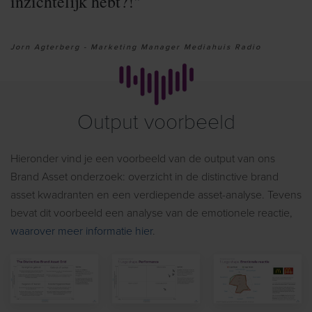
inzichtelijk hebt?!"
Jorn Agterberg - Marketing Manager Mediahuis Radio
Output voorbeeld
Hieronder vind
je
een voorbeeld van de output van
on
s
Brand Asset
onderzoek
: overzicht in
de
distinctive
brand
asset kwadranten en een
verdiepende
asset-analyse. Tevens
bevat dit voorbeeld een analyse van de emotionele reactie,
waarover meer informatie hier
.
View
View
View
Page
Page
Page