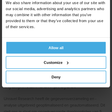
We also share information about your use of our site with
our social media, advertising and analytics partners who
may combine it with other information that you’ve
Vraag Een Voorstel Aan
provided to them or that they’ve collected from your use
of their services.
Of bespreek de mogelijkheden met Tom, onze
Lead Research
Bekijk beschikbaarheid, en plan een online
Allow all
afspraak in
Customize
Deny
Tijdlijn van een project
Unravel Research heeft de gegevensverzameling en
-
analyse uitgebreid geoptimaliseerd en
geautomatiseerd. Dit
stelt ons in staat om
ongeëvenaarde doorlooptijden van 5