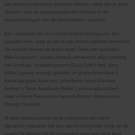
aan assets zorgt ervoor dat meer mensen vaker aan je merk
denken - wat de aanwezigheid van het merk in de
koopbeslissingen van de klant drastisch vergroot.
Een voorbeeld van zo’n brand asset is het logo van een
bepaald merk, maar er zijn tal van andere tastbare elementen
die kunnen dienen als brand asset. Denk aan symbolen
(Nike’s swoosh), slogans (Steeds verrassend altijd voordelig
van Kruidvat), verpakkingsvorm (Coca Cola’s fles), kleur
(Milka’s paars), muziek, geluiden en jingles (Hornbach’s
Kama-jaja-jippie-jippie-jee), advertentie types (Centraal
Beheer’s “Even Apeldoorn Bellen”), personages (Albert
Heijn’s Harrie Piekema) en beroemdheden (Nespresso’s
George Clooney).
Al deze assets kunnen bij de consument een merk
signaleren waardoor het een top-of-mind positie krijgt, en de
waarschijnlijkheid dat de consument voor een merk kiest