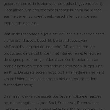
gesproken enkel in te zien voor de opdrachtgevende partij.
Door middel van een voorbeeldrapport kunnen we je toch
een helder en concreet beeld verschaffen van hoe een
rapportage eruit ziet.
Wat uit de rapportage blijkt is dat McDonald’s over een aantal
sterke brand assets beschikt. De brand assets van
McDonald’s, inclusief de iconische “M”, de kleuren, de
producten, de verpakkingen, het interieur en exterieur, en
de slogan, presteren gemiddeld aanzienlijk beter dan de
brand assets van concurrerende merken zoals Burger King
en KFC. De assets scoren hoog op Fame (iedereen herkent
ze) en Uniqueness (ze activeren niet onbedoeld andere
fastfood-merken).
Daarnaast wekken de assets positieve emotionele reacties
op, de belangrijkste zijnde Snel, Succesvol, Betrouwbaar,
Lekker en Uniek. Dus: naast het feit dat McDonald’s een top-