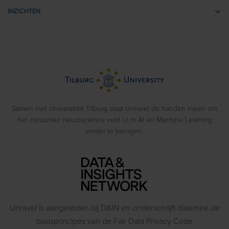
EEG
Retail- & Shopperonderzoek
INZICHTEN
Impliciete Associatie Tests
Usability Onderzoek
Cases
Eye Tracking
Training
Voorbeeldrapporten
Biometrics
> Bekijk alle diensten
Webinars
Emotion Recognition
Blog
Gedragsexperimenten
Samen met Universiteit Tilburg slaat Unravel de handen ineen om
het consumer neuroscience veld i.c.m AI en Machine Learning
verder te brengen.
Unravel is aangesloten bij D&IN en onderschrijft daarmee de
basisprincipes van de Fair Data Privacy Code