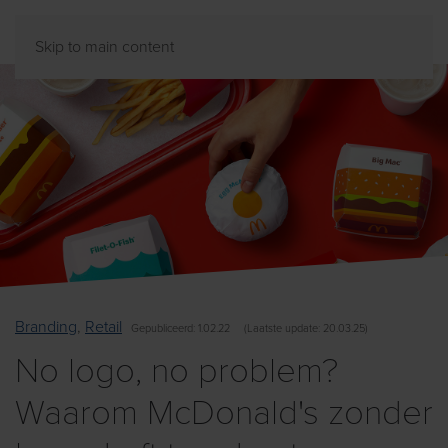
Skip to main content
Branding
,
Retail
Gepubliceerd
: 1.02.22
(
Laatste
update: 20.03.25)
No logo, no problem?
Waarom McDonald's zonder