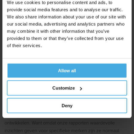
We use cookies to personalise content and ads, to
provide social media features and to analyse our traffic.
We also share information about your use of our site with
our social media, advertising and analytics partners who
may combine it with other information that you’ve
provided to them or that they’ve collected from your use
of their services.
Voorbeeldrapportage McDonald’s
Allow all
Onlangs voerde Unravel op eigen initiatief de Brand Asset
Monitor uit voor McDonald’s. We waren namelijk wel
Customize
benieuwd of het merk inderdaad zo sterk is dat het
probleemloos zonder logo kan adverteren. En het was
Deny
natuurlijk een mooie gelegenheid om een openbaar
voorbeeldrapport van Brand Asset Monitoring te
ontwikkelen. Want omdat onze rapporten waardevolle
inzichten geven voor specifieke merken zijn ze normaal