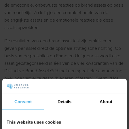
de emotionele, onbewuste reacties op brand assets op basis
van reactietijd. Zo krijg je een compleet beeld van de
belangrijkste assets en de emotionele reacties die deze
assets opwekken.
De resultaten van een brand asset test zijn praktisch en
geven per asset direct de optimale strategische richting. Op
basis van de prestaties op Fame en Uniqueness wordt elke
asset gecategoriseerd in één van de vier kwadranten van de
Distinctive Brand Asset Grid met een specifieke aanbeveling
over hoe verder te gaan: “Negeren of testen”, “Vermijd los
gebruik”, “Investeringspotentieel” en “Gebruik of
verwaarloos”.
Consent
Details
About
This website uses cookies