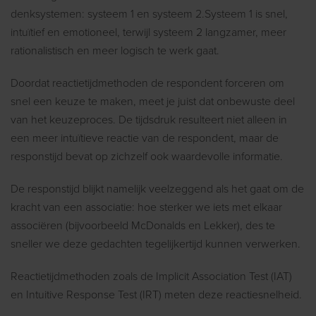
denksystemen: systeem 1 en systeem 2.Systeem 1 is snel,
intuïtief en emotioneel, terwijl systeem 2 langzamer, meer
rationalistisch en meer logisch te werk gaat.
Doordat reactietijdmethoden de respondent forceren om
snel een keuze te maken, meet je juist dat onbewuste deel
van het keuzeproces. De tijdsdruk resulteert niet alleen in
een meer intuïtieve reactie van de respondent, maar de
responstijd bevat op zichzelf ook waardevolle informatie.
De responstijd blijkt namelijk veelzeggend als het gaat om de
kracht van een associatie: hoe sterker we iets met elkaar
associëren (bijvoorbeeld McDonalds en Lekker), des te
sneller we deze gedachten tegelijkertijd kunnen verwerken.
Reactietijdmethoden zoals de Implicit Association Test (IAT)
en Intuitive Response Test (IRT) meten deze reactiesnelheid.