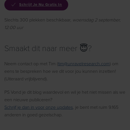
Schrijf Je Nu Gratis In
Slechts 300 plekken beschikbaar,
woensdag 2 september,
12:00 uur
Smaakt dit naar meer 😇?
Neem contact op met Tim (
tim@unravelresearch.com
) om
eens te bespreken hoe we dit voor jou kunnen inzetten!
(Uiteraard vrijblijvend).
PS Vond je dit blog waardevol en wil je het niet missen als we
een nieuwe publiceren?
Schrijf je dan in voor onze updates
, je bent met ruim 9.165
anderen in goed gezelschap.