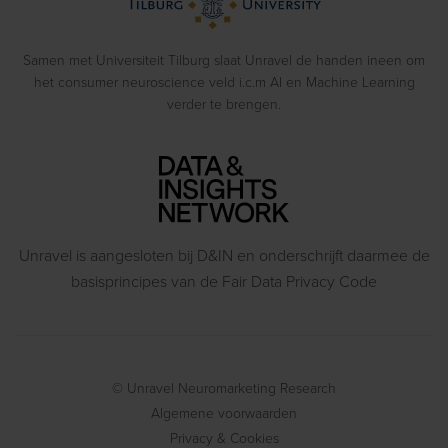
Blog
Gedragsexperimenten
Samen met Universiteit Tilburg slaat Unravel de handen ineen om
het consumer neuroscience veld i.c.m AI en Machine Learning
verder te brengen.
Unravel is aangesloten bij D&IN en onderschrijft daarmee de
basisprincipes van de Fair Data Privacy Code
© Unravel Neuromarketing Research
Algemene voorwaarden
Privacy & Cookies