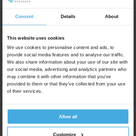
Laten we beginnen met de basis, door te kijken hoe merken
Consent
Details
About
opgeslagen worden in ons geheugen.
This website uses cookies
Ons Geheugen: Een Associatief
We use cookies to personalise content and ads, to
Netwerk
provide social media features and to analyse our traffic.
We also share information about your use of our site with
Om te begrijpen hoe merken opgeslagen worden in ons
our social media, advertising and analytics partners who
may combine it with other information that you’ve
brein moeten we eerst duidelijk hebben hoe ons geheugen
provided to them or that they’ve collected from your use
werkt.
of their services.
Ons geheugen bestaat namelijk uit één gigantisch netwerk
aan concepten die met elkaar verbonden zijn. We noemen
dit ook wel een associatief netwerk. Merken zijn daarom ook
Allow all
niets anders dan een associatienetwerk in het brein van de
consument.
Customize