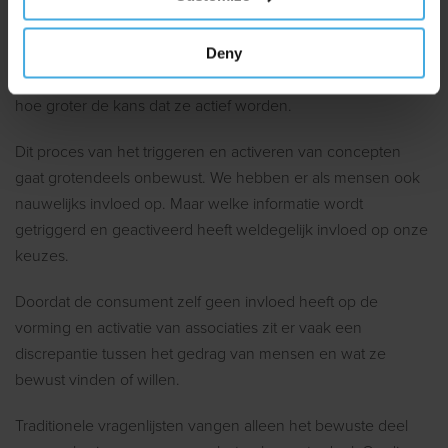
Als één stukje informatie in het netwerk wordt getriggerd,
dan worden ook automatisch andere concepten in het
Deny
netwerk actief. Hoe dichter de associaties bij elkaar liggen,
hoe groter de kans dat ze actief worden.
Dit proces van het triggeren en activeren van concepten
gaat grotendeels onbewust. We hebben er als mensen ook
nauwelijks invloed op. Maar welke informatie wordt
getriggerd en geactiveerd heeft weldegelijk invloed op onze
keuzes.
Doordat de consument zelf geen invloed heeft op de
vorming en activatie van associaties zit er vaak een
discrepantie tussen het gedrag van mensen en wat ze
bewust vinden of willen.
Traditionele vragenlijsten vangen alleen het bewuste deel