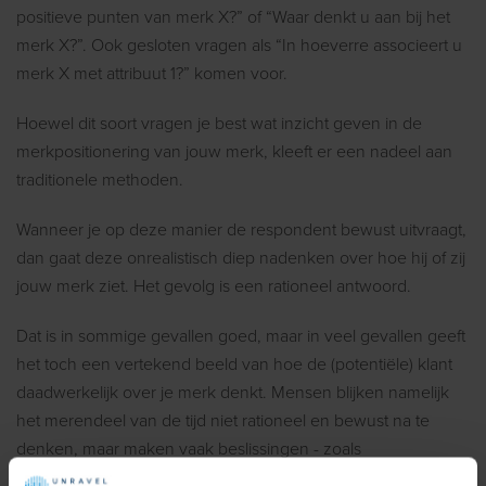
positieve punten van merk X?” of “Waar denkt u aan bij het
merk X?”. Ook gesloten vragen als “In hoeverre associeert u
merk X met attribuut 1?” komen voor.
Hoewel dit soort vragen je best wat inzicht geven in de
merkpositionering van jouw merk, kleeft er een nadeel aan
traditionele methoden.
Wanneer je op deze manier de respondent bewust uitvraagt,
dan gaat deze onrealistisch diep nadenken over hoe hij of zij
jouw merk ziet. Het gevolg is een rationeel antwoord.
Dat is in sommige gevallen goed, maar in veel gevallen geeft
het toch een vertekend beeld van hoe de (potentiële) klant
daadwerkelijk over je merk denkt. Mensen blijken namelijk
het merendeel van de tijd niet rationeel en bewust na te
denken, maar maken vaak beslissingen - zoals
aankoopbeslissingen - op de automatische piloot.