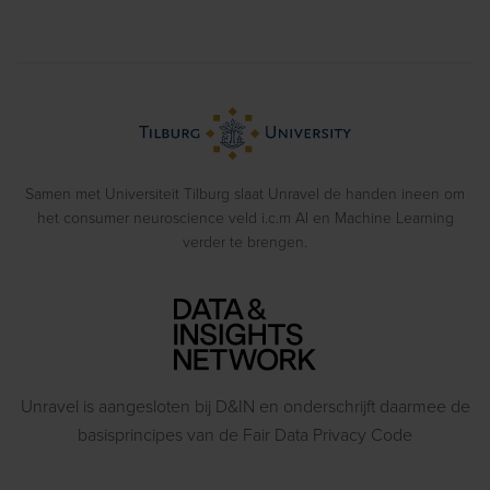
Impliciete Associatie Tests
Usability Onderzoek
Cases
Eye Tracking
Training
Voorbeeldrapporten
Biometrics
> Bekijk alle diensten
Webinars
Emotion Recognition
Blog
Gedragsexperimenten
Samen met Universiteit Tilburg slaat Unravel de handen ineen om
het consumer neuroscience veld i.c.m AI en Machine Learning
verder te brengen.
Unravel is aangesloten bij D&IN en onderschrijft daarmee de
basisprincipes van de Fair Data Privacy Code