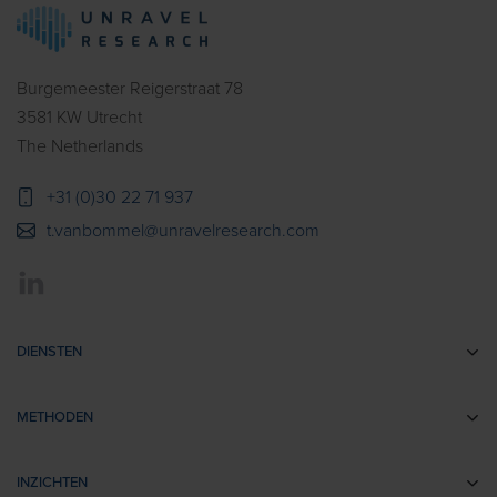
Burgemeester Reigerstraat 78
3581 KW Utrecht
The Netherlands
+31 (0)30 22 71 937
t.vanbommel@unravelresearch.com
DIENSTEN
Communicatie-onderzoek
METHODEN
Brandingonderzoek
EEG
Retail- & Shopperonderzoek
INZICHTEN