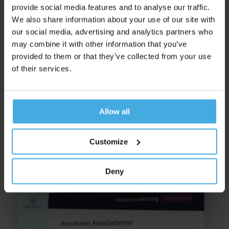
provide social media features and to analyse our traffic.
kartonnen bakjes. Dit brengt de uitdaging met zich mee van
We also share information about your use of our site with
inhoudsperceptie; bij welke vorm krijgt de klant gevoelsmatig
our social media, advertising and analytics partners who
de meeste waar voor zijn geld?
may combine it with other information that you’ve
provided to them or that they’ve collected from your use
Om hierachter te komen, heeft Unravel een
of their services.
schattingsexperiment uitgevoerd. Drie groepen van elk 75
respondenten kregen elk één verpakkingstype te zien
binnen een supermarktcontext, met de vraag “Hoeveel gram
Allow all
Vitapep denk je dat hierin zit?”. Doordat elke groep een
enkele verpakking schatte was er geen ongewenste invloed
van meerdere verpakkingstypes op elkaar.
Customize
Deny