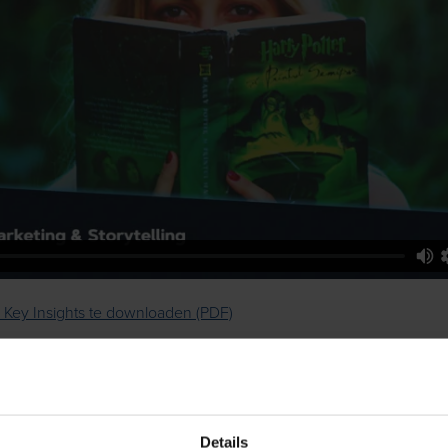
e Key Insights te downloaden (PDF)
e Sheets te downloaden (PDF)
ze webinar liever op Spotify? Klik hier:
Details