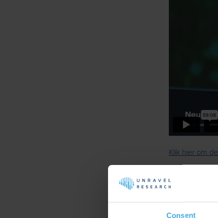
Klik hier om d
Klik hier om d
Beluister je de
Consent