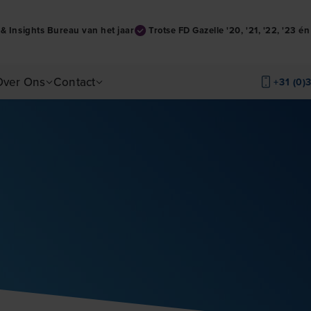
& Insights Bureau van het jaar
Trotse FD Gazelle '20, '21, '22, '23 é
Over Ons
Contact
+31 (0)