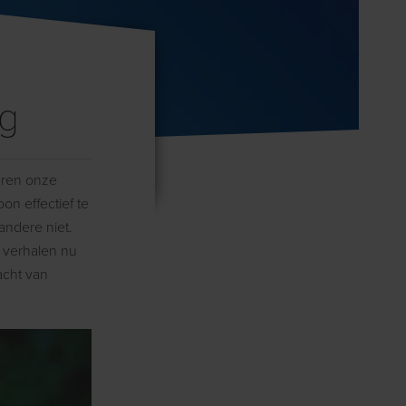
ng
eren onze
on effectief te
andere niet.
 verhalen nu
acht van