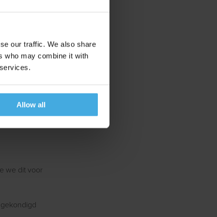
se our traffic. We also share
ers who may combine it with
 services.
Allow all
e we dit voor
angekondigd