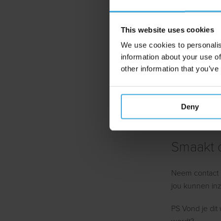
This website uses cookies
Aankomende w
We use cookies to personalis
information about your use of
"Waarom je bra
other information that you’ve
Schrijf
Deny
Slechts 300 p
Smaakt d
Neem contact 
jou kunnen inze
PS Vond je dit