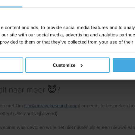
ebinar 👇
e content and ads, to provide social media features and to analy
 our site with our social media, advertising and analytics partn
nd tracker liegt"
 provided to them or that they’ve collected from your use of their
 Je Nu Gratis In
Customize
lekken beschikbaar,
woensdag 2 september, 12:00 uur
it naar meer 😇?
op met Tim (
tim@unravelresearch.com
) om eens te bespreken ho
tten! (Uiteraard vrijblijvend).
 webinar waardevol en wil je het niet missen als er een nieuwe a