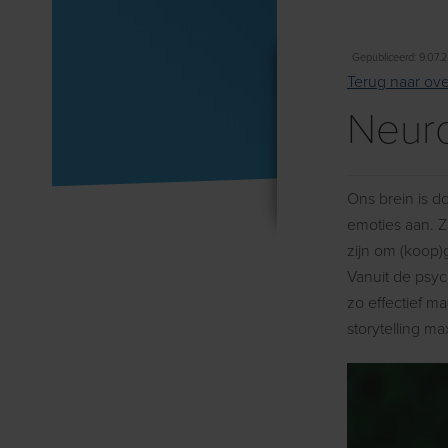
Gepubliceerd: 9.07.
Terug naar ove
Neuro
Ons brein is d
emoties aan. Z
zijn om (koop)
Vanuit de psyc
zo effectief ma
storytelling m