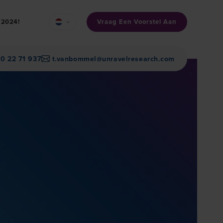
Vraag Een Voorstel Aan
n 2024!
30 22 71 937
t.vanbommel@unravelresearch.com