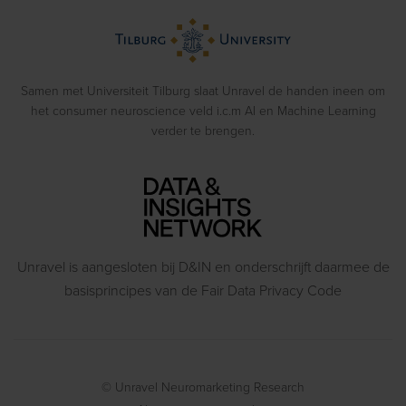
Webinars
Emotion Recognition
Blog
Gedragsexperimenten
Samen met Universiteit Tilburg slaat Unravel de handen ineen om
het consumer neuroscience veld i.c.m AI en Machine Learning
verder te brengen.
Unravel is aangesloten bij D&IN en onderschrijft daarmee de
basisprincipes van de Fair Data Privacy Code
© Unravel Neuromarketing Research