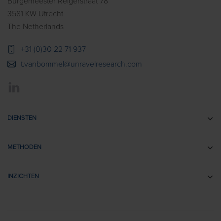
Burgemeester Reigerstraat 78
3581 KW Utrecht
The Netherlands
+31 (0)30 22 71 937
t.vanbommel@unravelresearch.com
DIENSTEN
Communicatie-onderzoek
METHODEN
Brandingonderzoek
EEG
Retail- & Shopperonderzoek
INZICHTEN
Impliciete Associatie Tests
Usability Onderzoek
Cases
Eye Tracking
Training
Voorbeeldrapporten
Biometrics
> Bekijk alle diensten