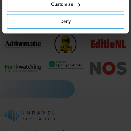
Customize
Unravel verscheen eerder in:
Deny