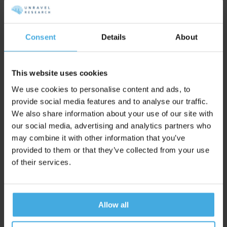
"Waarom je brand tracker liegt"
Schrijf Je Nu Gratis In
Consent
Details
About
Slechts 300 plekken beschikbaar,
woensdag 2 september,
12:00 uur
This website uses cookies
We use cookies to personalise content and ads, to
Smaakt dit naar meer 😇?
provide social media features and to analyse our traffic.
We also share information about your use of our site with
our social media, advertising and analytics partners who
Neem contact op met Tim (
tim@unravelresearch.com
) om
may combine it with other information that you’ve
eens te bespreken hoe we dit voor jou kunnen inzetten!
provided to them or that they’ve collected from your use
(Uiteraard vrijblijvend).
of their services.
PS Vond je dit webinar waardevol en wil je het niet missen als
er een nieuwe aangekondigd wordt?
Allow all
Schrijf je dan in voor onze updates
, je bent met ruim 9.165
anderen in goed gezelschap.