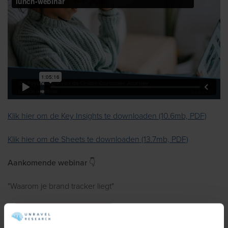
Klik hier om de Key Insights te downloaden (10.6mb, PDF)
Klik hier om de Sheets te downloaden (13.7mb, PDF)
Aankomende webinar 👇
"Waarom je brand tracker liegt"
Schrijf Je Nu Gratis In