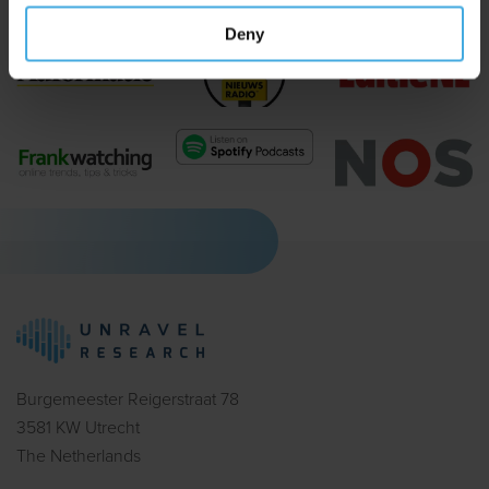
Deny
Burgemeester Reigerstraat 78
3581 KW Utrecht
The Netherlands