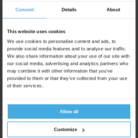
Slechts 300 plekken beschikbaar,
woensdag 2 september,
Consent
Details
About
12:00 uur
This website uses cookies
Smaakt dit naar meer 😇?
We use cookies to personalise content and ads, to
provide social media features and to analyse our traffic.
Neem contact op met Tim (
tim@unravelresearch.com
) om
We also share information about your use of our site with
eens te bespreken hoe we dit voor jou kunnen inzetten!
our social media, advertising and analytics partners who
(Uiteraard vrijblijvend).
may combine it with other information that you’ve
provided to them or that they’ve collected from your use
PS Vond je dit webinar waardevol en wil je het niet missen als
of their services.
er een nieuwe aangekondigd wordt?
Schrijf je dan in voor onze updates
, je bent met ruim 9.165
anderen in goed gezelschap.
Allow all
Customize
Unravel verscheen eerder in: