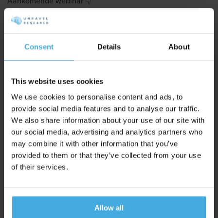
Aankomende webinar 👇
"Waarom je brand tracker liegt"
Consent
Details
About
Schrijf Je Nu Gratis In
Slechts 300 plekken beschikbaar,
woensdag 2 september,
This website uses cookies
12:00 uur
We use cookies to personalise content and ads, to
provide social media features and to analyse our traffic.
Smaakt dit naar meer 😇?
We also share information about your use of our site with
our social media, advertising and analytics partners who
may combine it with other information that you’ve
Neem contact op met Tim (
tim@unravelresearch.com
) om
provided to them or that they’ve collected from your use
eens te bespreken hoe we dit voor jou kunnen inzetten!
of their services.
(Uiteraard vrijblijvend).
PS Vond je dit webinar waardevol en wil je het niet missen als
Allow all
er een nieuwe aangekondigd wordt?