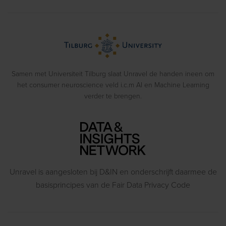
Cases
Eye Tracking
Training
Voorbeeldrapporten
Biometrics
> Bekijk alle diensten
Webinars
Emotion Recognition
Blog
Gedragsexperimenten
Samen met Universiteit Tilburg slaat Unravel de handen ineen om
het consumer neuroscience veld i.c.m AI en Machine Learning
verder te brengen.
Unravel is aangesloten bij D&IN en onderschrijft daarmee de
basisprincipes van de Fair Data Privacy Code