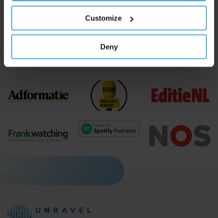
Schrijf je dan in voor onze updates
, je bent met ruim 9.165
anderen in goed gezelschap.
Customize
Deny
Unravel verscheen eerder in: