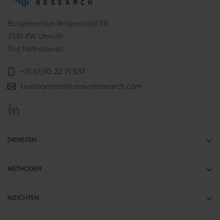
Burgemeester Reigerstraat 78
3581 KW Utrecht
The Netherlands
+31 (0)30 22 71 937
t.vanbommel@unravelresearch.com
DIENSTEN
Communicatie-onderzoek
METHODEN
Brandingonderzoek
EEG
Retail- & Shopperonderzoek
INZICHTEN
Impliciete Associatie Tests
Usability Onderzoek