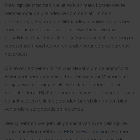
Maar zijn de inzichten die uit zo’n animatic komen wel te
vertalen naar de uiteindelijke commercial? Immers
getekende, gekleurde en stilstaande animaties zijn iets heel
anders dan een geacteerde en bewerkte versie van
hetzelfde verhaal. Ook zijn de scènes vaak niet even lang en
wordt er toch nog het een en ander veranderd gedurende
het proces.
Om te onderzoeken of het waardevol is om de animatic te
testen met neuromarketing, hebben we voor Vrumona met
Ranja zowel de animatic als de reclame onder de neuro
meetlat gelegd. Bij 21 respondenten werd de presentatie van
de animatic en reclame gerandomiseerd binnen een blok
van andere storyboards en reclames.
Hierbij hebben we gebruik gemaakt van twee belangrijke
neuromarketing methodes:
EEG
en
Eye Tracking
. Hiermee
kunnen met een precisie van milliseconden zien wat de