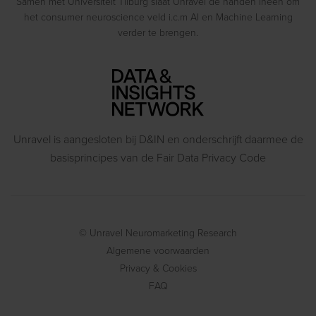
Samen met Universiteit Tilburg slaat Unravel de handen ineen om
het consumer neuroscience veld i.c.m AI en Machine Learning
verder te brengen.
Unravel is aangesloten bij D&IN en onderschrijft daarmee de
basisprincipes van de Fair Data Privacy Code
© Unravel Neuromarketing Research
Algemene voorwaarden
Privacy & Cookies
FAQ