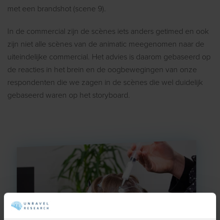
met een brandshot (scene 9).
In de commercial zijn de scènes iets anders getimed en ook
zijn niet alle scènes van de animatic meegenomen naar de
uiteindelijke commercial. Het advies is daarom gebaseerd op
de reacties in het brein en de oogbewegingen van onze
respondenten die we zagen in de scènes die wel duidelijk
gebaseerd waren op het storyboard.