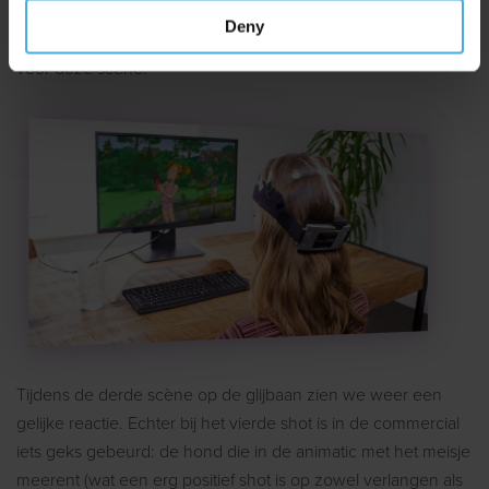
blijft dit vlak. De hersenen vinden het vaak fijn om een
Deny
persoon van voren aan te kijken, en dit is dus ook het advies
voor deze scene!
Tijdens de derde scène op de glijbaan zien we weer een
gelijke reactie. Echter bij het vierde shot is in de commercial
iets geks gebeurd: de hond die in de animatic met het meisje
meerent (wat een erg positief shot is op zowel verlangen als