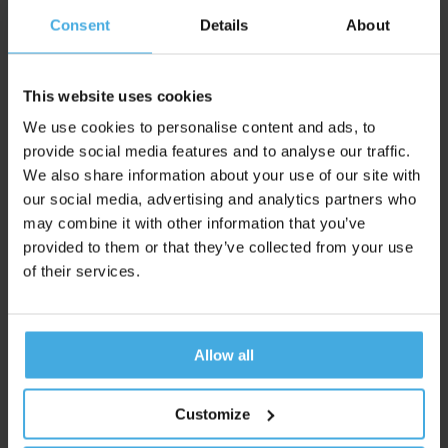
Consent
Details
About
This website uses cookies
We use cookies to personalise content and ads, to
provide social media features and to analyse our traffic.
We also share information about your use of our site with
our social media, advertising and analytics partners who
may combine it with other information that you’ve
provided to them or that they’ve collected from your use
of their services.
In de eerste vier scènes zien we dat er eigenlijk weinig
veranderingen zijn geweest in de vertaling van het
storyboard naar de commercial.
Allow all
Het eerste shot wordt in beide versies mild ontvangen in de
hersenen. Wanneer het meisje een slok neemt, zien we in
Customize
de animatic het verlangen wat stijgen, maar in de commercial