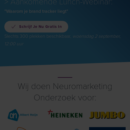
> Aankomende Lunch-Webinar:
"Waarom je brand tracker liegt"
Schrijf Je Nu Gratis In
Slechts 300 plekken beschikbaar,
woensdag 2 september,
12:00 uur
Wij doen Neuromarketing
Onderzoek voor: