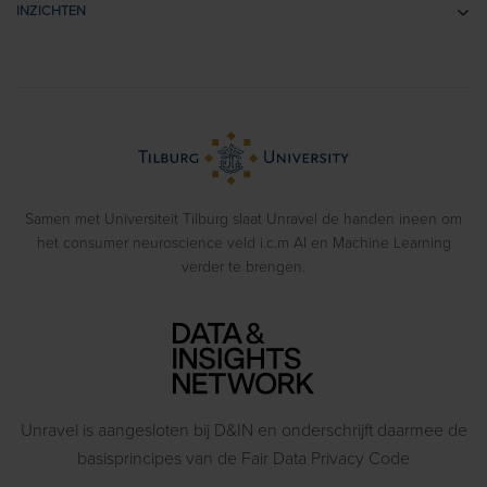
Retail- & Shopperonderzoek
INZICHTEN
Impliciete Associatie Tests
Usability Onderzoek
Cases
Eye Tracking
Training
Voorbeeldrapporten
Biometrics
> Bekijk alle diensten
Webinars
Emotion Recognition
Blog
Gedragsexperimenten
Samen met Universiteit Tilburg slaat Unravel de handen ineen om
het consumer neuroscience veld i.c.m AI en Machine Learning
verder te brengen.
Unravel is aangesloten bij D&IN en onderschrijft daarmee de
basisprincipes van de Fair Data Privacy Code