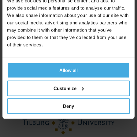
We use cookies to personalise content and ads, to
provide social media features and to analyse our traffic.
We also share information about your use of our site with
our social media, advertising and analytics partners who
may combine it with other information that you’ve
provided to them or that they’ve collected from your use
of their services.
Allow all
Unravel is met trots aangesloten bij het internationale
Neuromarketing Science & Business Association.
Customize
Deny