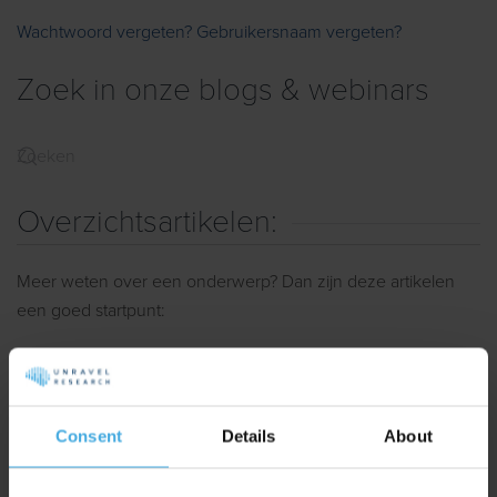
Wachtwoord vergeten?
Gebruikersnaam vergeten?
Zoek in onze blogs & webinars
Overzichtsartikelen:
Meer weten over een onderwerp? Dan zijn deze artikelen
een goed startpunt:
Alles over neuromarketing
De Ultieme Brand Asset Gids
Consent
Details
About
Alles over Gedragsbeïnvloeding met Psychologie (via
Unravel Behavior)