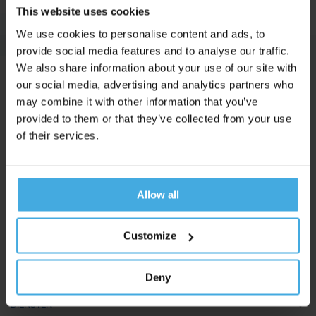
This website uses cookies
We use cookies to personalise content and ads, to
provide social media features and to analyse our traffic.
We also share information about your use of our site with
our social media, advertising and analytics partners who
may combine it with other information that you’ve
provided to them or that they’ve collected from your use
of their services.
Burgemeester Reigerstraat 78
3581 KW Utrecht
The Netherlands
Allow all
+31 (0)30 22 71 937
t.vanbommel@unravelresearch.com
Customize
Deny
DIENSTEN