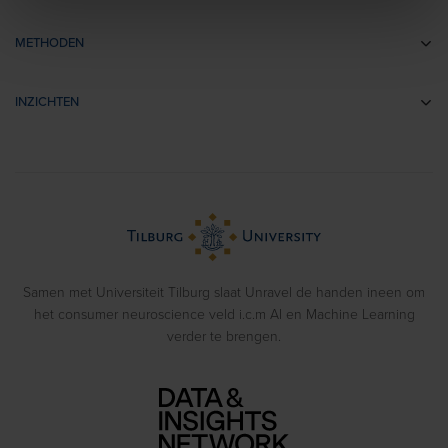
Communicatie-onderzoek
METHODEN
Brandingonderzoek
EEG
Retail- & Shopperonderzoek
INZICHTEN
Impliciete Associatie Tests
Usability Onderzoek
Cases
Eye Tracking
Training
Voorbeeldrapporten
Biometrics
> Bekijk alle diensten
Webinars
Emotion Recognition
Blog
Gedragsexperimenten
Samen met Universiteit Tilburg slaat Unravel de handen ineen om
het consumer neuroscience veld i.c.m AI en Machine Learning
verder te brengen.