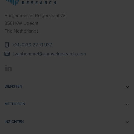
Burgemeester Reigerstraat 78
3581 KW Utrecht
The Netherlands
+31 (0)30 22 71 937
t.vanbommel@unravelresearch.com
DIENSTEN
Communicatie-onderzoek
METHODEN
Brandingonderzoek
EEG
Retail- & Shopperonderzoek
INZICHTEN
Impliciete Associatie Tests
Usability Onderzoek