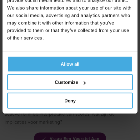
provide social media features and to analyse our traffic.
associaties.
We also share information about your use of our site with
our social media, advertising and analytics partners who
Dag 5-7: Veldwerk
may combine it with other information that you’ve
Gedurende de veldwerkdagen volbrengen de respondenten
provided to them or that they’ve collected from your use
online de IAT. Het is mogelijk de IAT onder te brengen in
of their services.
een omvangrijkere survey naar andere merkgerelateerde
variabelen.
Allow all
Dag 8-10: Data-analyse en
rapportage
Customize
De ruwe reactietijddata wordt opgeschoond, individueel
genormaliseerd en vervolgens getransformeerd naar
Deny
performance scores op merkimago. Unravel speelt een
actieve rol in de interpretatie van scores: wat zijn de
implicaties voor marketing?
Vraag Een Voorstel Aan