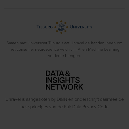
Cases
Eye Tracking
Training
Voorbeeldrapporten
Biometrics
> Bekijk alle diensten
Webinars
Emotion Recognition
Blog
Gedragsexperimenten
Samen met Universiteit Tilburg slaat Unravel de handen ineen om
het consumer neuroscience veld i.c.m AI en Machine Learning
verder te brengen.
Unravel is aangesloten bij D&IN en onderschrijft daarmee de
basisprincipes van de Fair Data Privacy Code