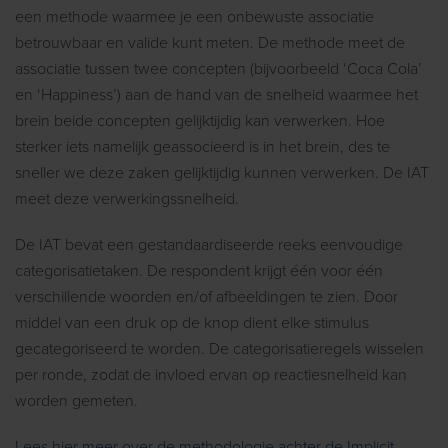
een methode waarmee je een onbewuste associatie
betrouwbaar en valide kunt meten. De methode meet de
associatie tussen twee concepten (bijvoorbeeld ‘Coca Cola’
en ‘Happiness’) aan de hand van de snelheid waarmee het
brein beide concepten gelijktijdig kan verwerken. Hoe
sterker iets namelijk geassocieerd is in het brein, des te
sneller we deze zaken gelijktijdig kunnen verwerken. De IAT
meet deze verwerkingssnelheid.
De IAT bevat een gestandaardiseerde reeks eenvoudige
categorisatietaken. De respondent krijgt één voor één
verschillende woorden en/of afbeeldingen te zien. Door
middel van een druk op de knop dient elke stimulus
gecategoriseerd te worden. De categorisatieregels wisselen
per ronde, zodat de invloed ervan op reactiesnelheid kan
worden gemeten.
Lees hier meer over de methodologie achter de Implicit